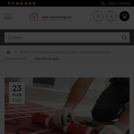
9.4
085-7991194
MENU
|
Elektrische vloerverwarming meten met een multimeter
(handleiding)
|
Handleidingen
23
MAR
2026