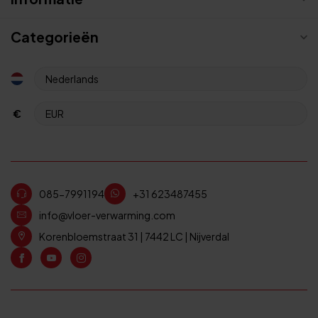
Categorieën
€
085-7991194
+31 623487455
info@vloer-verwarming.com
Korenbloemstraat 31 | 7442 LC | Nijverdal