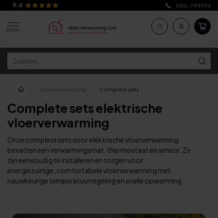
9.4
085-7991194
MENU
|
Vloerverwarming
|
Complete sets
Complete sets elektrische
vloerverwarming
Onze complete sets voor elektrische vloerverwarming
bevatten een verwarmingsmat, thermostaat en sensor. Ze
zijn eenvoudig te installeren en zorgen voor
energiezuinige, comfortabele vloerverwarming met
nauwkeurige temperatuurregeling en snelle opwarming.