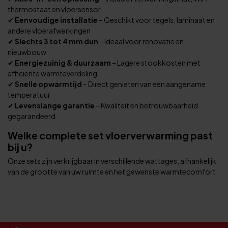
thermostaat en vloersensor
✔
Eenvoudige installatie
– Geschikt voor tegels, laminaat en
andere vloerafwerkingen
✔
Slechts 3 tot 4 mm dun
– Ideaal voor renovatie en
nieuwbouw
✔
Energiezuinig & duurzaam
– Lagere stookkosten met
efficiënte warmteverdeling
✔
Snelle opwarmtijd
– Direct genieten van een aangename
temperatuur
✔
Levenslange garantie
– Kwaliteit en betrouwbaarheid
gegarandeerd
Welke complete set vloerverwarming past
bij u?
Onze sets zijn verkrijgbaar in verschillende wattages, afhankelijk
van de grootte van uw ruimte en het gewenste warmtecomfort.