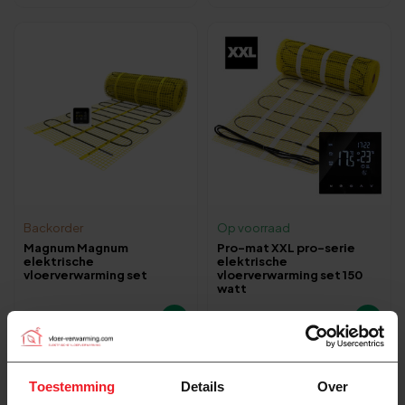
Backorder
Op voorraad
Magnum Magnum
Pro-mat XXL pro-serie
elektrische
elektrische
vloerverwarming set
vloerverwarming set 150
watt
236,00
1.121,00
Toestemming
Details
Over