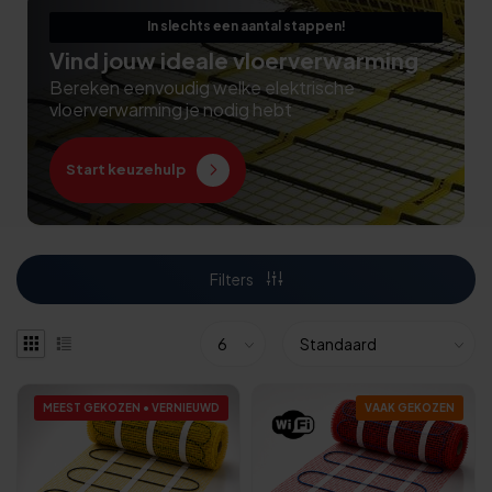
In slechts een aantal stappen!
Vind jouw ideale vloerverwarming
Bereken eenvoudig welke elektrische
vloerverwarming je nodig hebt
Start keuzehulp
Filters
MEEST GEKOZEN • VERNIEUWD
VAAK GEKOZEN