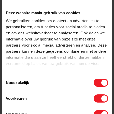
Deze website maakt gebruik van cookies
We gebruiken cookies om content en advertenties te
personaliseren, om functies voor social media te bieden
en om ons websiteverkeer te analyseren. Ook delen we
informatie over uw gebruik van onze site met onze
Op voorraad
Op voorraad
partners voor social media, adverteren en analyse. Deze
Pro-mat Elektrische
Pro-mat Elektrische
partners kunnen deze gegevens combineren met andere
vloerverwarming folie set,
vloerverwarming folie set,
Wifi
analoog
informatie die u aan ze heeft verstrekt of die ze hebben
verzameld op basis van uw gebruik van hun services.
190,00
138,00
Toestemmingsselectie
Noodzakelijk
Voorkeuren