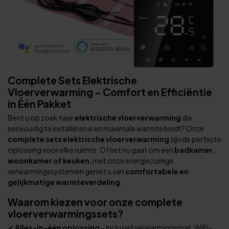
Complete Sets Elektrische
Vloerverwarming – Comfort en Efficiëntie
in Één Pakket
Bent u op zoek naar
elektrische vloerverwarming
die
eenvoudig te installeren is en maximale warmte biedt? Onze
complete sets elektrische vloerverwarming
zijn de perfecte
oplossing voor elke ruimte. Of het nu gaat om een
badkamer,
woonkamer of keuken
, met onze energiezuinige
verwarmingssystemen geniet u van
comfortabele en
gelijkmatige warmteverdeling
.
Waarom kiezen voor onze complete
vloerverwarmingssets?
✔
Alles-in-één oplossing
– Inclusief verwarmingsmat, WiFi-