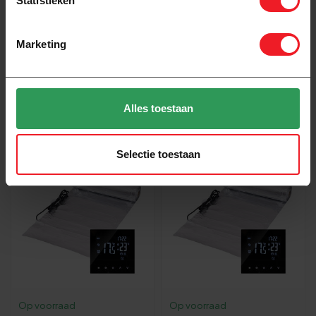
Statistieken
Marketing
Op voorraad
Op voorraad
Pro-mat XXL elektrische
Pro-mat XXL elektrische
vloerverwarming set 150
vloerverwarming set 16A
watt
Alles toestaan
882,00
882,00
Selectie toestaan
Op voorraad
Op voorraad