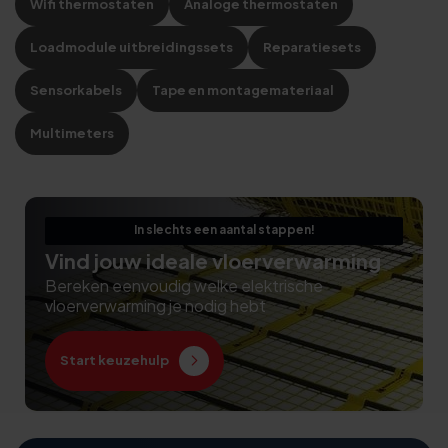
Wifi thermostaten
Analoge thermostaten
Loadmodule uitbreidingssets
Reparatiesets
Sensorkabels
Tape en montagemateriaal
Multimeters
In slechts een aantal stappen!
Vind jouw ideale vloerverwarming
Bereken eenvoudig welke elektrische
vloerverwarming je nodig hebt
Start keuzehulp