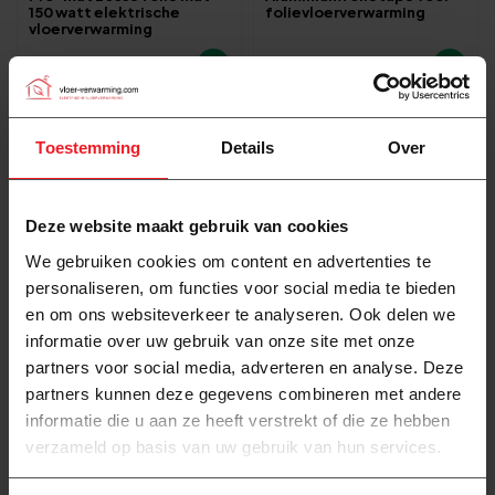
150 watt elektrische
folievloerverwarming
vloerverwarming
107,00
6,95
Toestemming
Details
Over
Deze website maakt gebruik van cookies
We gebruiken cookies om content en advertenties te
personaliseren, om functies voor social media te bieden
en om ons websiteverkeer te analyseren. Ook delen we
informatie over uw gebruik van onze site met onze
Op voorraad
Op voorraad
partners voor social media, adverteren en analyse. Deze
Pro-mat Wifi XL
Pro-mat elektrische
partners kunnen deze gegevens combineren met andere
Thermostaat grote
Vloerverwarming sensor
informatie die u aan ze heeft verstrekt of die ze hebben
oppervlakten
verzameld op basis van uw gebruik van hun services.
135,00
9,95