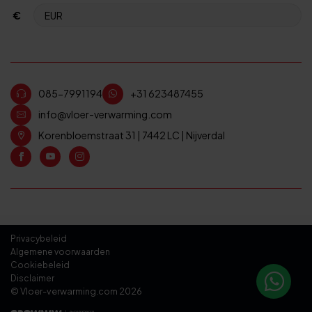
€
085-7991194
+31 623487455
info@vloer-verwarming.com
Korenbloemstraat 31 | 7442 LC | Nijverdal
Privacybeleid
Algemene voorwaarden
Cookiebeleid
Disclaimer
© Vloer-verwarming.com 2026