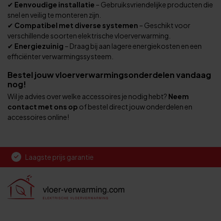
✔
Eenvoudige installatie
– Gebruiksvriendelijke producten die
snel en veilig te monteren zijn.
✔
Compatibel met diverse systemen
– Geschikt voor
verschillende soorten elektrische vloerverwarming.
✔
Energiezuinig
– Draag bij aan lagere energiekosten en een
efficiënter verwarmingssysteem.
Bestel jouw vloerverwarmingsonderdelen vandaag
nog!
Wil je advies over welke accessoires je nodig hebt?
Neem
contact met ons op
of bestel direct jouw onderdelen en
accessoires online!
Laagste prijs garantie