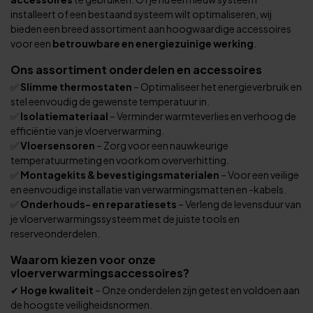
installeert of een bestaand systeem wilt optimaliseren, wij
bieden een breed assortiment aan hoogwaardige accessoires
voor een
betrouwbare en energiezuinige werking
.
Ons assortiment onderdelen en accessoires
✅
Slimme thermostaten
– Optimaliseer het energieverbruik en
stel eenvoudig de gewenste temperatuur in.
✅
Isolatiemateriaal
– Verminder warmteverlies en verhoog de
efficiëntie van je vloerverwarming.
✅
Vloersensoren
– Zorg voor een nauwkeurige
temperatuurmeting en voorkom oververhitting.
✅
Montagekits & bevestigingsmaterialen
– Voor een veilige
en eenvoudige installatie van verwarmingsmatten en -kabels.
✅
Onderhouds- en reparatiesets
– Verleng de levensduur van
je vloerverwarmingssysteem met de juiste tools en
reserveonderdelen.
Waarom kiezen voor onze
vloerverwarmingsaccessoires?
✔
Hoge kwaliteit
– Onze onderdelen zijn getest en voldoen aan
de hoogste veiligheidsnormen.