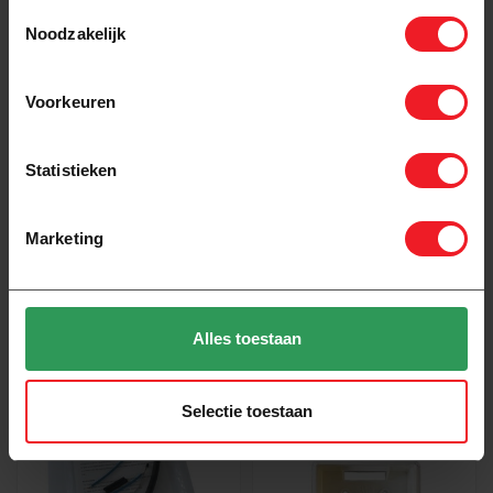
Toestemmingsselectie
Noodzakelijk
Voorkeuren
Statistieken
Marketing
Op voorraad
Niet op voorraad
Pro-mat Load module
Magnum MAGNUM WiFi
uitbreiding set elektrische
thermostaat
vloerverwarming
Alles toestaan
93,00
156,00
Selectie toestaan