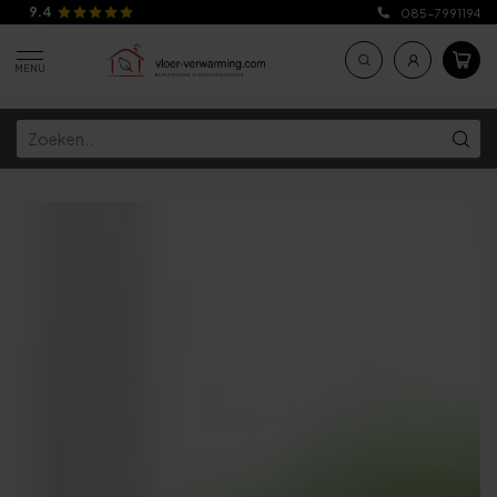
9.4
085-7991194
MENU