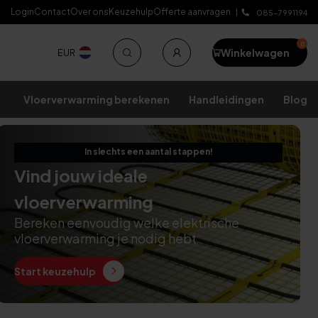
Login
Contact
Over ons
Keuzehulp
Offerte aanvragen
Levenslange garantie
085-7991194
0
Winkelwagen
EUR
Vloerverwarming berekenen
Handleidingen
Blog
In slechts een aantal stappen!
Vind jouw ideale
vloerverwarming
Bereken eenvoudig welke elektrische
vloerverwarming je nodig hebt
Start keuzehulp