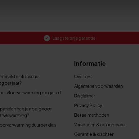
Laagste prijs garantie
Informatie
rbruikt elektrische
Over ons
g per jaar?
Algemene voorwaarden
per vloerverwarming op gas of
Disclaimer
Privacy Policy
panelen heb je nodig voor
Betaalmethoden
oerverwarming?
Verzenden & retourneren
 vloerverwarming duurder dan
Garantie & klachten