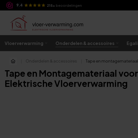
9.4
e avond in huis!
215+
beoordelingen
Vloerverwarming
Onderdelen & accessoires
Egal
|
Onderdelen & accessoires
|
Tape en montagemateriaa
Tape en Montagemateriaal voor P
Elektrische Vloerverwarming