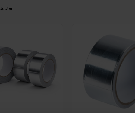
ducten
Op voorraad
ontageset Folie
Aluminiumfolietape voor