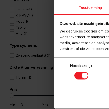
Vloerverw
Folietape 
Toestemming
Laminaat
(1)
18,95
Klik PVC
(1)
Hout
(1)
Deze website maakt gebruik
Tapijt
(1)
We gebruiken cookies om cont
Vinyl
(1)
websiteverkeer te analyseren
media, adverteren en analys
Type systeem:
verstrekt of die ze hebben v
Zwevend geplaatst
(1)
Toestemmingsselectie
Noodzakelijk
Dikte Vloerverwarming
1,5 mm
(1)
Prijs
Min
Max