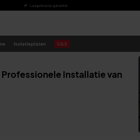
Laagste prijs garantie
ine
Isolatieplaten
SALE
l
rofessionele Installatie van