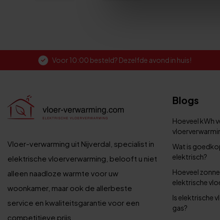
Voor 10:00 besteld? Dezelfde avond in huis!
Blogs
Hoeveel kWh ve
vloerverwarmin
Vloer-verwarming uit Nijverdal, specialist in
Wat is goedko
elektrisch?
elektrische vloerverwarming, belooft u niet
Hoeveel zonne
alleen naadloze warmte voor uw
elektrische vl
woonkamer, maar ook de allerbeste
Is elektrische
service en kwaliteitsgarantie voor een
gas?
competitieve prijs.