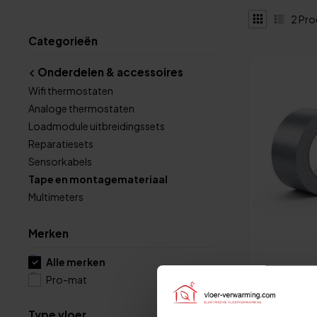
2
Pro
Categorieën
Onderdelen & accessoires
Wifi thermostaten
Analoge thermostaten
Loadmodule uitbreidingssets
Reparatiesets
Sensorkabels
Tape en montagemateriaal
Multimeters
Merken
Alle merken
Pro-mat
Op voorraad
Pro-mat M
Type vloer