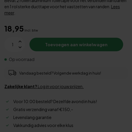
Bevat 2 rollen aluminium folietape voor het verbinden van banen
en 1 rol sterke ducttape voor het vastzetten van randen.
Lees
meer
.
18,95
Incl. btw
Toevoegen aan winkelwagen
Op voorraad
Vandaag besteld? Volgende werkdag in huis!
Zakelijke klant?
Log in voor jouw prijzen.
Voor 10:00 besteld? Dezelfde avond in huis!
Gratis verzending vanaf €150,-
Levenslang garantie
Vakkundig advies voor elke klus