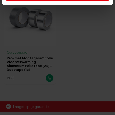
Op voorraad
Pro-mat Montageset Folie
Vloerverwarming –
Aluminium Folietape (2x) +
Ducttape (1x)
18,95
Laagste prijs garantie