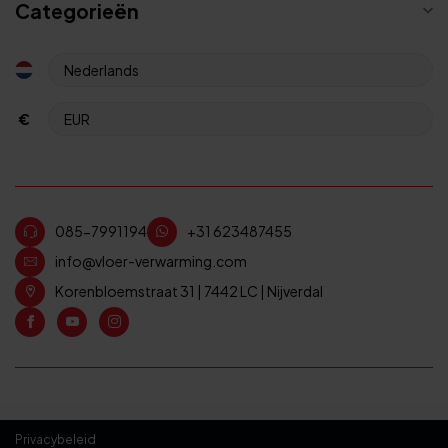
Categorieën
€
085-7991194
+31 623487455
info@vloer-verwarming.com
Korenbloemstraat 31 | 7442 LC | Nijverdal
Privacybeleid