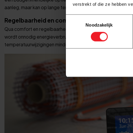
verstrekt of die ze hebben v
aanleg, maar kan op lange termijn voordeliger zijn in energie
Toestemmingsselectie
Regelbaarheid en comfort
Noodzakelijk
Qua comfort en regelbaarheid biedt elektrische vloerverwarmin
wordt onnodig energieverbruik voorkomen. Watergedragen v
temperatuurwijzigingen minder snel voelbaar zijn en het hel