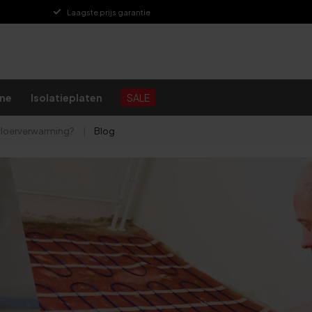
Levenslange garantie
ine
Isolatieplaten
SALE
 vloerverwarming?
|
Blog