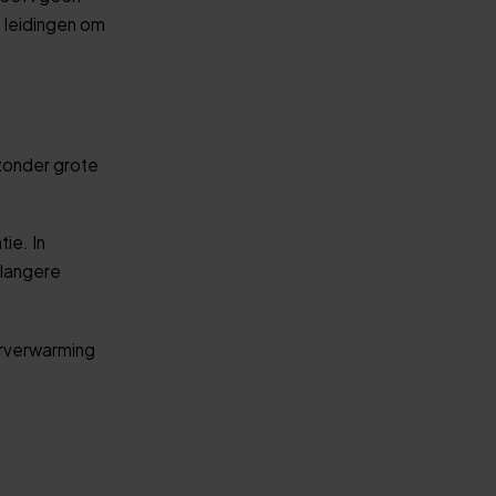
 leidingen om
 zonder grote
ie. In
 langere
erverwarming
s