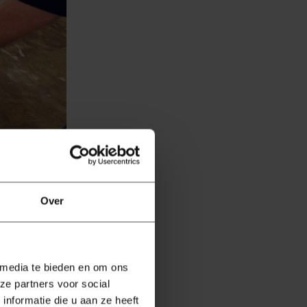
n duurder,
Over
 optimaal
armt echter
 media te bieden en om ons
ze partners voor social
g, wat het
nformatie die u aan ze heeft
ing bij de