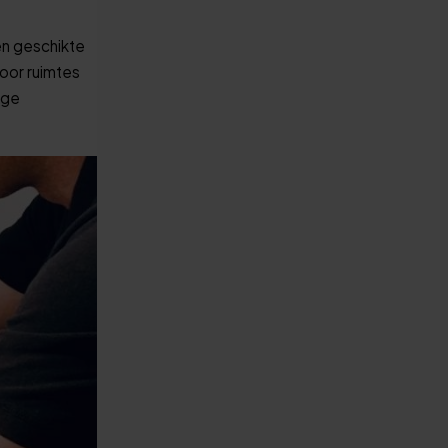
en geschikte
oor ruimtes
ige