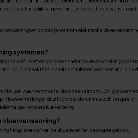
ssing te staan: kies je voor elektrische vloerverwarming of ee
delen, afhankelijk van je woning, je budget en je wensen op 
loerverwarming en ontdek je waarom elektrische vloerverwarming
rming systemen?
skabels of -matten die direct onder de vloer worden geplaats
snel op. Dit maakt het ideaal voor ruimtes waar een snelle en 
.
van buizen waar warm water doorheen stroomt. Dit systeem w
Hoewel het langer duurt voordat de warmte zich verspreidt, b
 gelijkmatige temperatuurverdeling.
en vloerverwarming?
ng hangt sterk af van de situatie en het beoogde gebruik.