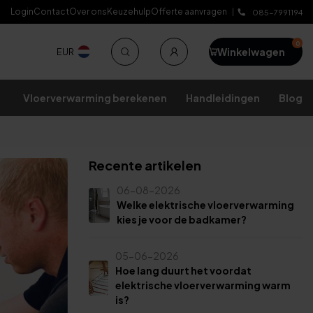
Login
Contact
Over ons
Keuzehulp
Offerte aanvragen
Makkelijk te installeren
085-7991194
0
Winkelwagen
EUR
Vloerverwarming berekenen
Handleidingen
Blog
Recente artikelen
06-08-2026
Welke elektrische vloerverwarming
kies je voor de badkamer?
05-06-2026
Hoe lang duurt het voordat
elektrische vloerverwarming warm
is?