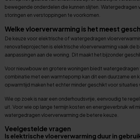
bewegende onderdelen die kunnen slijten. Watergedragen v
storingen en verstoppingen te voorkomen.
Welke vloerverwarming is het meest gesch
De keuze voor elektrische of watergedragen vloerverwarming
renovatieprojecten is elektrische vloerverwarming vaak de bes
aanpassingen aan de woning. Dit maakt het bijzonder gesch
Voor nieuwbouw en grotere woningen biedt watergedragen vl
combinatie met een warmtepomp kan dit een duurzame en kos
opwarmtijd maken het echter minder geschikt voor situaties wa
Wie op zoek is naar een onderhoudsvrije, eenvoudig te regele
uit. Voor wie op lange termijn kosten en energieverbruik wil m
watergedragen vloerverwarming de betere keuze.
Veelgestelde vragen
Is elektrische vloerverwarming duur in gebrui