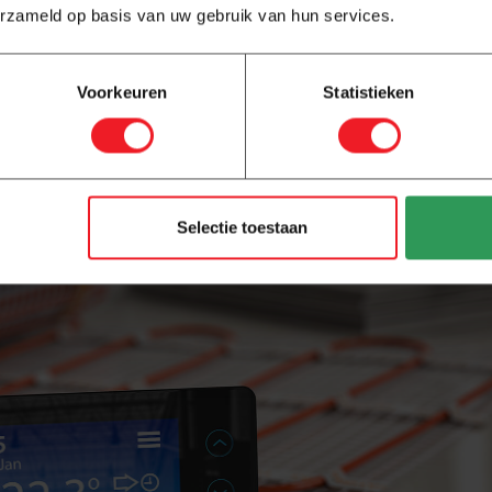
erzameld op basis van uw gebruik van hun services.
verbruik, mits er een efficiënte warmtebron wordt gebruikt.
Voorkeuren
Statistieken
g meer flexibiliteit. Doordat het per ruimte afzonderlijk te re
loerverwarming heeft een tragere reactietijd, waardoor
e systeem vaak voor de gehele woning wordt ingesteld.
Selectie toestaan