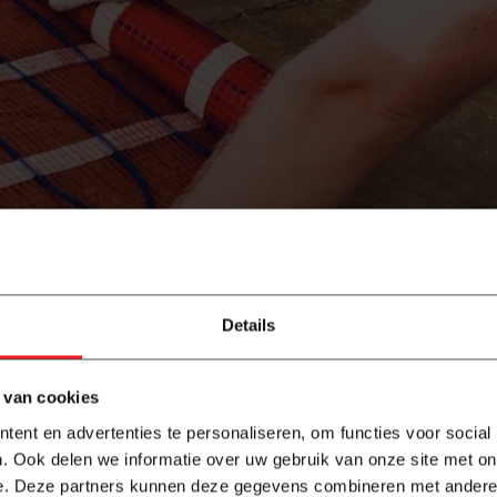
uwbouw of bij grote renovaties. De installatie is complexer e
Details
en cv-ketel of warmtepomp nodig is. Dit systeem functioneert
iezuinige keuze maakt voor goed geïsoleerde woningen. Het w
er ruimte.
 van cookies
ent en advertenties te personaliseren, om functies voor social
. Ook delen we informatie over uw gebruik van onze site met on
 installatiekosten. Er zijn geen extra leidingen of pompen nodi
e. Deze partners kunnen deze gegevens combineren met andere i
n. Watergedragen vloerverwarming vraagt een grotere invester