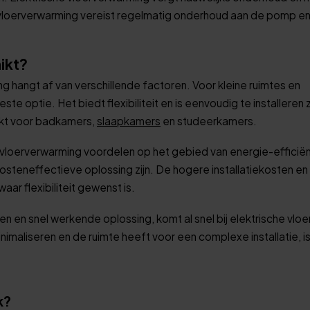
loerverwarming vereist regelmatig onderhoud aan de pomp en
ikt?
 hangt af van verschillende factoren. Voor kleine ruimtes en
te optie. Het biedt flexibiliteit en is eenvoudig te installeren
ikt voor badkamers,
slaapkamers
en studeerkamers.
oerverwarming voordelen op het gebied van energie-efficiënt
teneffectieve oplossing zijn. De hogere installatiekosten en
ar flexibiliteit gewenst is.
n en snel werkende oplossing, komt al snel bij elektrische vlo
inimaliseren en de ruimte heeft voor een complexe installatie, i
k?