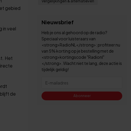
n
Vergelijkingen & alternatieven
het gebied
Nieuwsbrief
 in veel
Heb je ons al gehoord op de radio?
Speciaal voor luisteraars van
<strong>RadioNL</strong>: profiteer nu
van 5% korting op je bestelling met de
<strong>kortingscode "Radionl"
t. Het
</strong>. Wacht niet te lang, deze actie is
directe
tijdelijk geldig!
ordt
lijft de
Abonneer