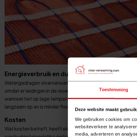
Energieverbruik en duurzaamheid
Watergedragen vloerverwarming wordt vooral toegepast in nie
Toestemming
omdat er leidingen in de vloer verwerkt moeten worden en e
wanneer het op lage temperatuur werkt, wat het een energ
langzaam op en is minder flexibel qua temperatuurregeling p
Deze website maakt gebruik
Kosten
We gebruiken cookies om cont
websiteverkeer te analyseren
Wat kosten betreft, heeft elektrische vloerverwarming lagere
media, adverteren en analys
een budgetvriendelijke optie maakt voor kleine toepassinge