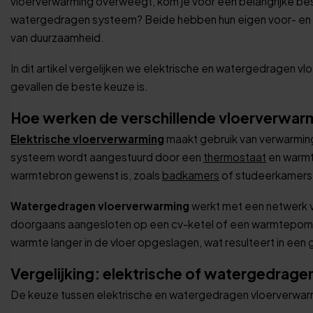
vloerverwarming overweegt, kom je voor een belangrijke besli
watergedragen systeem? Beide hebben hun eigen voor- en na
van duurzaamheid.
In dit artikel vergelijken we elektrische en watergedragen v
gevallen de beste keuze is.
Hoe werken de verschillende vloerverwa
Elektrische vloerverwarming
maakt gebruik van verwarming
systeem wordt aangestuurd door een
thermostaat
en warmt 
warmtebron gewenst is, zoals
badkamers
of studeerkamers
Watergedragen vloerverwarming
werkt met een netwerk 
doorgaans aangesloten op een cv-ketel of een warmtepomp. 
warmte langer in de vloer opgeslagen, wat resulteert in een
Vergelijking: elektrische of watergedrag
De keuze tussen elektrische en watergedragen vloerverwarmi