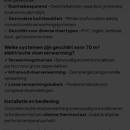
✅
Ruimtebesparend
– Geen radiatoren, waardoor je interieur
strak en modern blijft.
✅
Gezondere luchtkwaliteit
– Minder stofcirculatie dan bij
conventionele verwarmingssystemen.
✅
Geschikt voor diverse vloertypes
– PVC, tegels, laminaat,
hout, gietvloeren en meer.
Welke systemen zijn geschikt voor 70 m²
elektrische vloerverwarming?
✔
Verwarmingsmatten
– Eenvoudig en snel te installeren,
perfect voor grote oppervlakken.
✔
Infrarood vloerverwarming
– Zeer energiezuinig en snelle
opwarming.
✔
Losse verwarmingskabels
– Flexibel en ideaal voor
complexe vloerindelingen.
Installatie en bediening
Onze elektrische vloerverwarming is eenvoudig te installeren en
te bedienen met een
slimme thermostaat
, zodat je altijd de
perfecte temperatuur hebt.