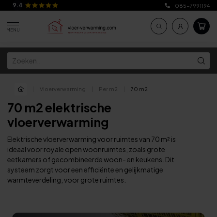
9.4
085-7991194
MENU
|
Vloerverwarming
|
Per m2
|
70 m2
70 m2 elektrische
vloerverwarming
Elektrische vloerverwarming voor ruimtes van 70 m² is
ideaal voor royale open woonruimtes, zoals grote
eetkamers of gecombineerde woon- en keukens. Dit
systeem zorgt voor een efficiënte en gelijkmatige
warmteverdeling, voor grote ruimtes.