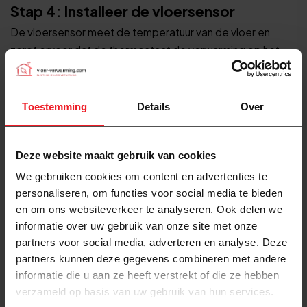
Stap 4: Installeer de vloersensor
De vloersensor meet de temperatuur van de vloer en
zorgt ervoor dat de thermostaat de verwarming op het
juiste moment aan en uit zet. Zonder een correct
geplaatste sensor werkt de regeling niet goed.
Toestemming
Details
Over
Plaats de sensor midden tussen twee verwarmingsdraden
in de vloer. Zo meet hij de gemiddelde vloertemperatuur
en niet de temperatuur direct naast een draad. Sluit de
Deze website maakt gebruik van cookies
sensordraad aan op de daarvoor bestemde poorten op
We gebruiken cookies om content en advertenties te
de thermostaat, meestal aangeduid als poort 6 en 7.
personaliseren, om functies voor social media te bieden
Controleer dit in de handleiding van jouw thermostaat.
en om ons websiteverkeer te analyseren. Ook delen we
informatie over uw gebruik van onze site met onze
Nog niet geëgaliseerd?
Zorg dan dat de sensor in een
partners voor social media, adverteren en analyse. Deze
beschermingsbuis zit zodat je hem later eventueel nog
partners kunnen deze gegevens combineren met andere
kunt vervangen zonder de vloer open te moeten breken.
informatie die u aan ze heeft verstrekt of die ze hebben
verzameld op basis van uw gebruik van hun services.
Stap 5: Controleer alle verbindingen