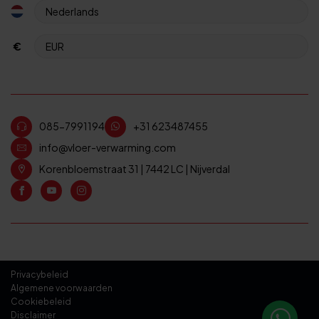
€
085-7991194
+31 623487455
info@vloer-verwarming.com
Korenbloemstraat 31 | 7442 LC | Nijverdal
Privacybeleid
Algemene voorwaarden
Cookiebeleid
Disclaimer