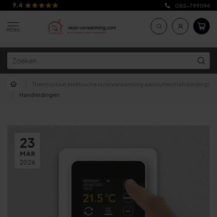
9.4
085-7991194
MENU
|
Thermostaat elektrische vloerverwarming aansluiten (handleiding)
|
Handleidingen
23
MAR
2026