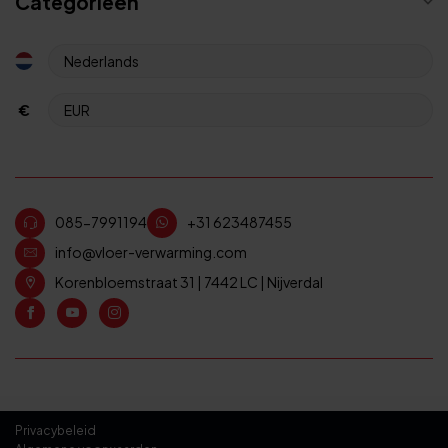
Categorieën
€
085-7991194
+31 623487455
info@vloer-verwarming.com
Korenbloemstraat 31 | 7442 LC | Nijverdal
Privacybeleid