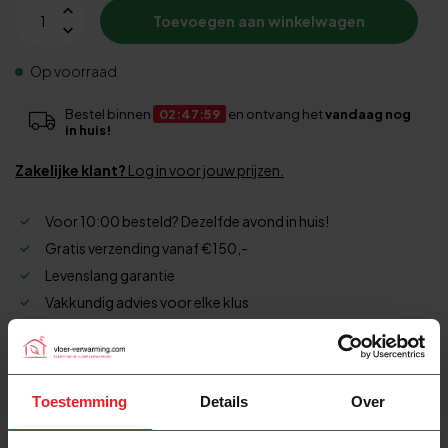
Toevoegen aan winkelwagen
Op voorraad
Bestel binnen
02:47:59
en ontvang het
vandaag nog
in huis!
Zakelijke klant?
Log in voor jouw prijzen.
Voor 10:00 besteld? Dezelfde avond in huis!
Gratis verzending vanaf €150,-
Levenslang garantie
Vakkundig advies voor elke klus
215+
beoordelingen
Toestemming
Details
Over