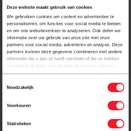
Deze website maakt gebruik van cookies
Productomschrijving
We gebruiken cookies om content en advertenties te
personaliseren, om functies voor social media te bieden
Reviews
en om ons websiteverkeer te analyseren. Ook delen we
informatie over uw gebruik van onze site met onze
Specificaties
partners voor social media, adverteren en analyse. Deze
partners kunnen deze gegevens combineren met andere
informatie die u aan ze heeft verstrekt of die ze hebben
verzameld op basis van uw gebruik van hun services.
Heeft u een vraag over dit
product?
Toestemmingsselectie
Stuur WhatsAppje
Noodzakelijk
info@vloer-
verwarming.com
Voorkeuren
085-7991194
Statistieken
Recent bekeken
Bekijk alle producten